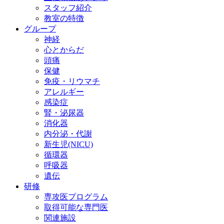
スタッフ紹介
教室の特徴
グループ
神経
心とからだ
頭痛
保健
免疫・リウマチ
アレルギー
感染症
腎・泌尿器
消化器
内分泌・代謝
新生児(NICU)
循環器
呼吸器
遺伝
研修
専攻医プログラム
取得可能な専門医
関連施設