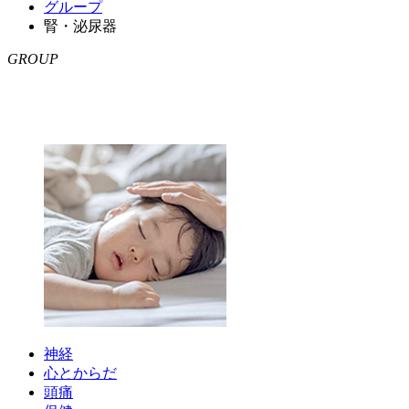
グループ
腎・泌尿器
GROUP
神経
心とからだ
頭痛