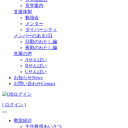
見学案内
支援体制
勉強会
メンター
ダイバーシティ
メンバーのある1日
日勤のわたし編
夜勤のわたし編
先輩の声
Aせんぱい
Bせんぱい
Cせんぱい
お知らせ
News
お問い合わせ
Contact
[ ログイン ]
教室紹介
主任教授あいさつ