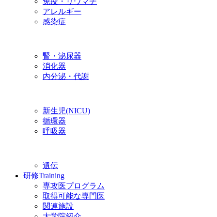
免疫・リウマチ
アレルギー
感染症
腎・泌尿器
消化器
内分泌・代謝
新生児(NICU)
循環器
呼吸器
遺伝
研修
Training
専攻医プログラム
取得可能な専門医
関連施設
大学院紹介