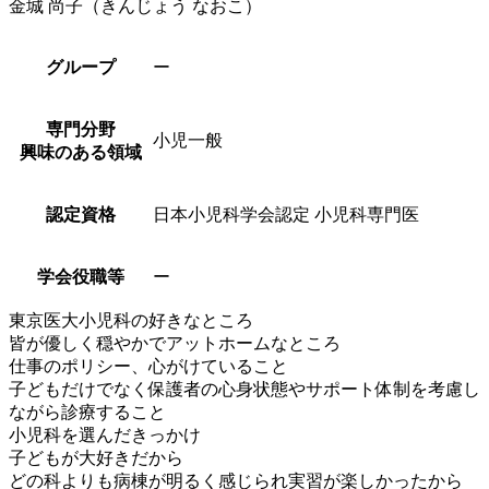
金城 尚子
（きんじょう なおこ）
グループ
ー
専門分野
小児一般
興味のある領域
認定資格
日本小児科学会認定 小児科専門医
学会役職等
ー
東京医大小児科の好きなところ
皆が優しく穏やかでアットホームなところ
仕事のポリシー、心がけていること
子どもだけでなく保護者の心身状態やサポート体制を考慮し
ながら診療すること
小児科を選んだきっかけ
子どもが大好きだから
どの科よりも病棟が明るく感じられ実習が楽しかったから