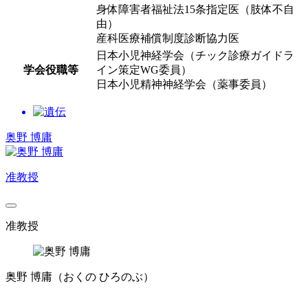
身体障害者福祉法15条指定医（肢体不自
由）
産科医療補償制度診断協力医
日本小児神経学会（チック診療ガイドラ
学会役職等
イン策定WG委員）
日本小児精神神経学会（薬事委員）
奥野 博庸
准教授
准教授
奥野 博庸
（おくの ひろのぶ）