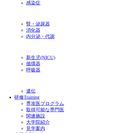
感染症
腎・泌尿器
消化器
内分泌・代謝
新生児(NICU)
循環器
呼吸器
遺伝
研修
Training
専攻医プログラム
取得可能な専門医
関連施設
大学院紹介
見学案内