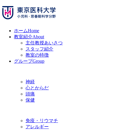
ホーム
Home
教室紹介
About
主任教授あいさつ
スタッフ紹介
教室の特徴
グループ
Group
神経
心とからだ
頭痛
保健
免疫・リウマチ
アレルギー