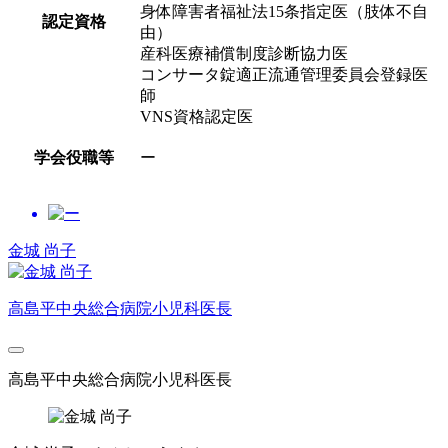
身体障害者福祉法15条指定医（肢体不自
認定資格
由）
産科医療補償制度診断協力医
コンサータ錠適正流通管理委員会登録医
師
VNS資格認定医
学会役職等
ー
金城 尚子
高島平中央総合病院小児科医長
高島平中央総合病院小児科医長