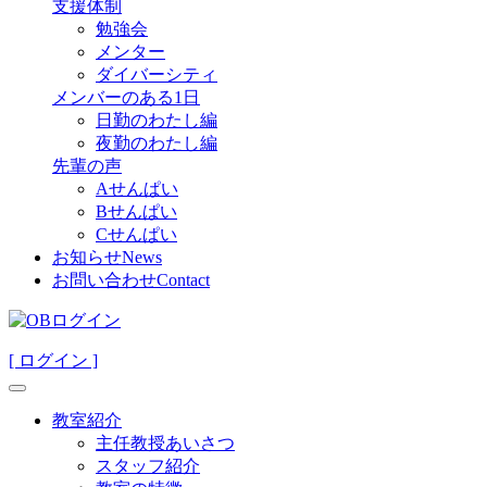
支援体制
勉強会
メンター
ダイバーシティ
メンバーのある1日
日勤のわたし編
夜勤のわたし編
先輩の声
Aせんぱい
Bせんぱい
Cせんぱい
お知らせ
News
お問い合わせ
Contact
[ ログイン ]
教室紹介
主任教授あいさつ
スタッフ紹介