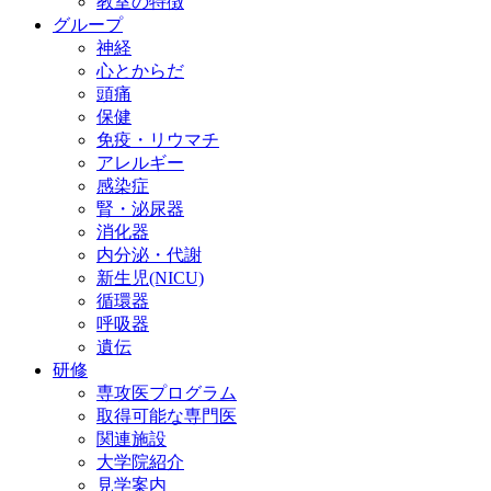
教室の特徴
グループ
神経
心とからだ
頭痛
保健
免疫・リウマチ
アレルギー
感染症
腎・泌尿器
消化器
内分泌・代謝
新生児(NICU)
循環器
呼吸器
遺伝
研修
専攻医プログラム
取得可能な専門医
関連施設
大学院紹介
見学案内