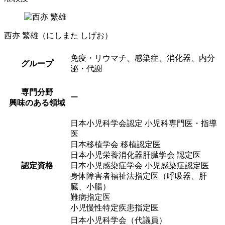
西亦 繁雄
（にしまた しげお）
免疫・リウマチ、感染症、消化器、内分
グループ
泌・代謝
専門分野
ー
興味のある領域
日本小児科学会認定 小児科専門医・指導
医
日本移植学会 移植認定医
日本小児栄養消化器肝臓学会 認定医
認定資格
日本小児感染症学会 小児感染症認定医
身体障害者福祉法指定医（呼吸器、肝
臓、小腸）
難病指定医
小児慢性特定疾患指定医
日本小児科学会（代議員）