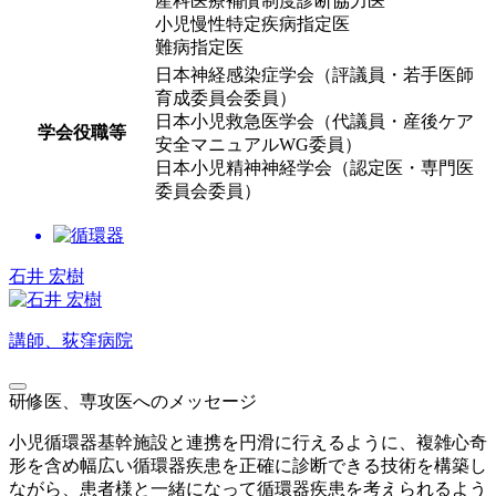
産科医療補償制度診断協力医
小児慢性特定疾病指定医
難病指定医
日本神経感染症学会（評議員・若手医師
育成委員会委員）
日本小児救急医学会（代議員・産後ケア
学会役職等
安全マニュアルWG委員）
日本小児精神神経学会（認定医・専門医
委員会委員）
石井 宏樹
講師、荻窪病院
研修医、専攻医へのメッセージ
小児循環器基幹施設と連携を円滑に行えるように、複雑心奇
形を含め幅広い循環器疾患を正確に診断できる技術を構築し
ながら、患者様と一緒になって循環器疾患を考えられるよう