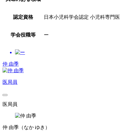
認定資格
日本小児科学会認定 小児科専門医
学会役職等
ー
仲 由季
医局員
医局員
仲 由季
（なか ゆき）