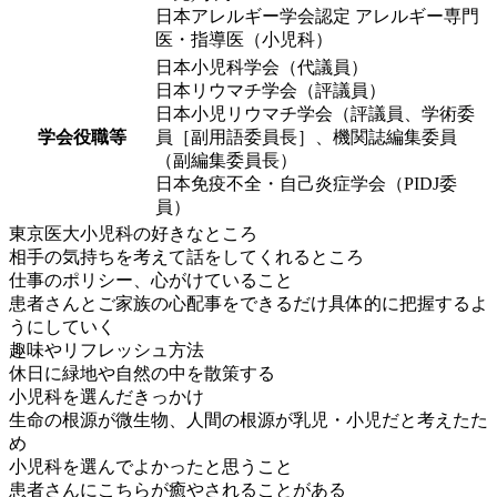
日本アレルギー学会認定 アレルギー専門
医・指導医（小児科）
日本小児科学会（代議員）
日本リウマチ学会（評議員）
日本小児リウマチ学会（評議員、学術委
学会役職等
員［副用語委員長］、機関誌編集委員
（副編集委員長）
日本免疫不全・自己炎症学会（PIDJ委
員）
東京医大小児科の好きなところ
相手の気持ちを考えて話をしてくれるところ
仕事のポリシー、心がけていること
患者さんとご家族の心配事をできるだけ具体的に把握するよ
うにしていく
趣味やリフレッシュ方法
休日に緑地や自然の中を散策する
小児科を選んだきっかけ
生命の根源が微生物、人間の根源が乳児・小児だと考えたた
め
小児科を選んでよかったと思うこと
患者さんにこちらが癒やされることがある